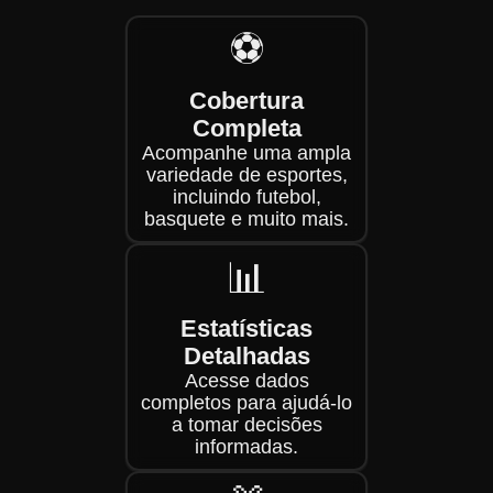
⚽
Cobertura
Completa
Acompanhe uma ampla
variedade de esportes,
incluindo futebol,
basquete e muito mais.
📊
Estatísticas
Detalhadas
Acesse dados
completos para ajudá-lo
a tomar decisões
informadas.