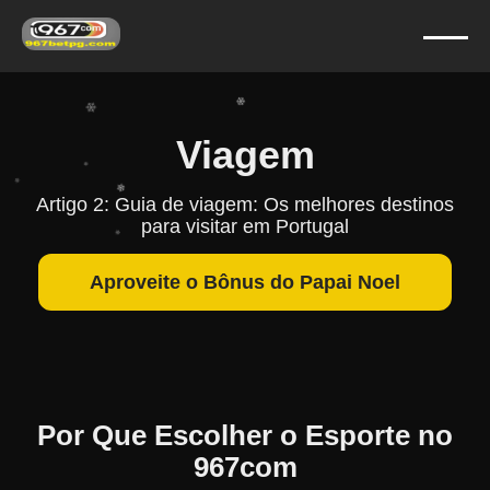
❄
❄
❄
❄
❄
❄
Viagem
Artigo 2: Guia de viagem: Os melhores destinos
❄
❄
❄
para visitar em Portugal
❄
Aproveite o Bônus do Papai Noel
Por Que Escolher o Esporte no
967com